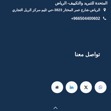
المتحدة للتبريد والتكييف- الرياض
الرياض-شارع عمر المختار 3823-حي ثليم-مركز الريل التجاري
966504400602+
توا
صل
م
عنا