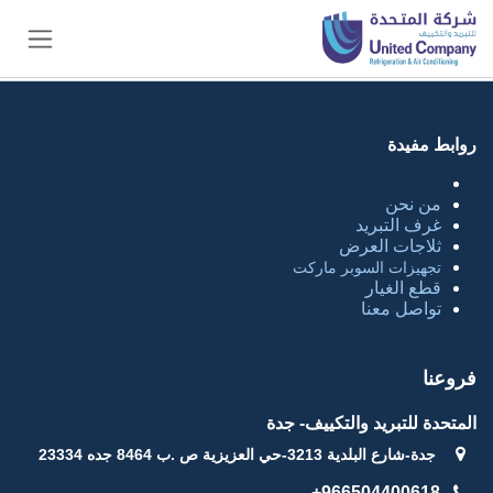
خطي للذهاب إلى المحتوى
روابط مفيدة
من نحن
غرف التبريد
ثلاجات العرض
تجهيزات السوبر ماركت
قطع الغيار
تواصل معنا
فروعنا
المتحدة للتبريد والتكييف- جدة
جدة-شارع البلدية 3213-حي العزيزية ص .ب 8464 جده 23334
966504400618+​