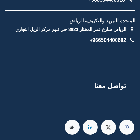
المتحدة للتبريد والتكييف- الرياض
الرياض-شارع عمر المختار 3823-حي ثليم-مركز الريل التجاري
966504400602+
توا
صل
م
عنا